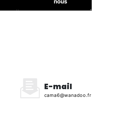
nous
E-mail
cama6@wanadoo.fr