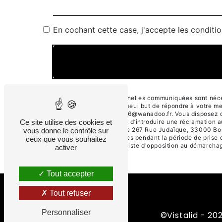
En cochant cette case, j'accepte les conditio
** Les données personnelles communiquées sont nécess
sous-traitants dans le seul but de répondre à votre
33000 Bordeaux cama6@wanadoo.fr. Vous disposez de dro
Ce site utilise des cookies et
tout moment et du droit d’introduire une réclamation 
voie postale à l'adresse 267 Rue Judaïque, 33000 Bor
vous donne le contrôle sur
conservons vos données pendant la période de prise de
ceux que vous souhaitez
de vous inscrire sur la liste d'opposition au démarch
activer
Tout accepter
Tout refuser
Personnaliser
©
Vistalid
- 202