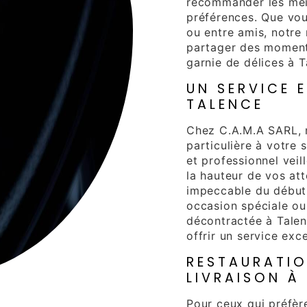
recommander les meil
préférences. Que vous
ou entre amis, notre 
partager des moment
garnie de délices à T
UN SERVICE 
TALENCE
Chez C.A.M.A SARL, 
particulière à votre 
et professionnel veil
la hauteur de vos att
impeccable du début 
occasion spéciale ou
décontractée à Tale
offrir un service exc
RESTAURATIO
LIVRAISON À
Pour ceux qui préfèr