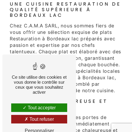
UNE CUISINE RESTAURATION DE
QUALITÉ SUPÉRIEURE À
BORDEAUX LAC
Chez C.A.M.A SARL, nous sommes fiers de
vous offrir une sélection exquise de plats
Restauration à Bordeaux lac préparés avec
passion et expertise par nos chefs
talentueux. Chaque plat est élaboré avec des
ingrédients frais et de saison, garantissant
une explosion de saveurs à chaque bouchée.
Que vous optiez pour nos spécialités locales
ou nos créations originales à Bordeaux lac,
Ce site utilise des cookies et
vous donne le contrôle sur
vous serez certainement comblé par
ceux que vous souhaitez
l'authenticité et la qualité de notre cuisine.
activer
AMBIANCE CHALEUREUSE ET
ACCUEILLANTE
Tout accepter
Lorsque vous franchissez les portes de
Tout refuser
C.A.M.A SARL, vous êtes immédiatement
enveloppé par une ambiance chaleureuse et
Personnaliser