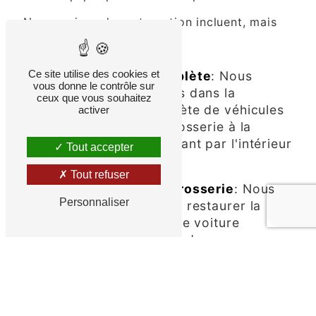
Nos services de restauration incluent, mais
ne se limitent pas à :
Ce site utilise des cookies et
Restauration complète
: Nous
vous donne le contrôle sur
sommes spécialisés dans la
ceux que vous souhaitez
restauration complète de véhicules
activer
anciens, de la carrosserie à la
mécanique en passant par l'intérieur
Tout accepter
à Mérignac.
Tout refuser
Réparation de Carrosserie
: Nous
Personnaliser
pouvons réparer et restaurer la
carrosserie de votre voiture
ancienne pour lui redonner son
éclat d'antan à Mérignac.
Mécanique
: Notre équipe de
mécaniciens qualifiés peut traiter