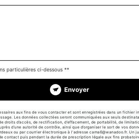
ns particulières ci-dessous **
Envoyer
aires aux fins de vous contacter et sont enregistrées dans un fichier in
 message. Les données collectées seront communiquées aux seuls destinat
its d’accès, de rectification, d’effacement, de portabilité, de limitatio
auprès d’une autorité de contrôle, ainsi que d’organiser le sort de vos do
deaux ou par courrier électronique à l'adresse cama6@wanadoo.fr. Un jus
 contact puis pendant la durée de prescription légale aux fins probatoire