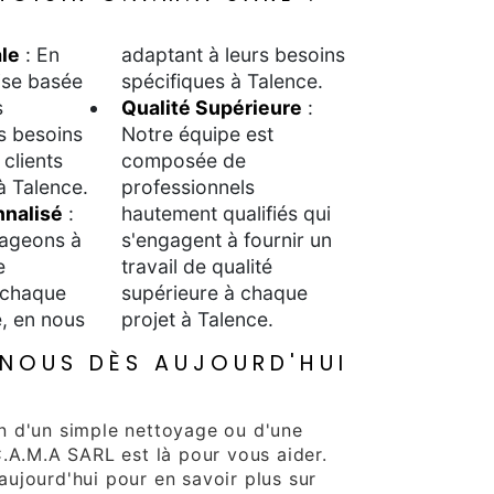
le
: En
adaptant à leurs besoins
ise basée
spécifiques à Talence.
s
Qualité Supérieure
:
s besoins
Notre équipe est
clients
composée de
à Talence.
professionnels
nnalisé
:
hautement qualifiés qui
ageons à
s'engagent à fournir un
e
travail de qualité
 chaque
supérieure à chaque
e, en nous
projet à Talence.
NOUS DÈS AUJOURD'HUI
n d'un simple nettoyage ou d'une
C.A.M.A SARL est là pour vous aider.
ujourd'hui pour en savoir plus sur