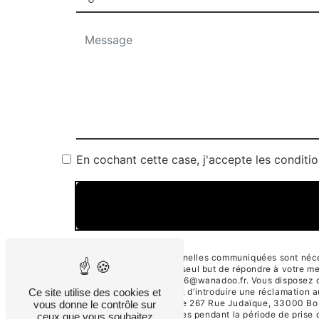
En cochant cette case, j'accepte les conditio
** Les données personnelles communiquées sont nécess
sous-traitants dans le seul but de répondre à votre
33000 Bordeaux cama6@wanadoo.fr. Vous disposez de dro
Ce site utilise des cookies et
tout moment et du droit d’introduire une réclamation 
voie postale à l'adresse 267 Rue Judaïque, 33000 Bor
vous donne le contrôle sur
conservons vos données pendant la période de prise de
ceux que vous souhaitez