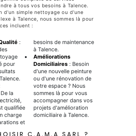
ondre à tous vos besoins à Talence.
n d'un simple nettoyage ou d'une
plexe à Talence, nous sommes là pour
ces incluent :
Qualité
:
besoins de maintenance
des
à Talence.
ttoyage
Améliorations
é pour
Domiciliaires
: Besoin
sultats
d'une nouvelle peinture
Talence.
ou d'une rénovation de
t
votre espace ? Nous
 De la
sommes là pour vous
ectricité,
accompagner dans vos
t qualifiée
projets d'amélioration
n charge
domiciliaire à Talence.
rations et
OISIR C.A.M.A SARL ?