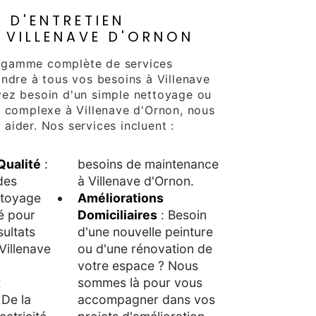
S D'ENTRETIEN
 VILLENAVE D'ORNON
 gamme complète de services
ondre à tous vos besoins à Villenave
yez besoin d'un simple nettoyage ou
s complexe à Villenave d'Ornon, nous
aider. Nos services incluent :
Qualité
:
besoins de maintenance
des
à Villenave d'Ornon.
ttoyage
Améliorations
é pour
Domiciliaires
: Besoin
sultats
d'une nouvelle peinture
Villenave
ou d'une rénovation de
votre espace ? Nous
t
sommes là pour vous
 De la
accompagner dans vos