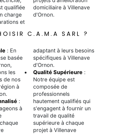
ectricité,
projets d'amélioration
t qualifiée
domiciliaire à Villenave
n charge
d'Ornon.
rations et
OISIR C.A.M.A SARL ?
le
: En
adaptant à leurs besoins
ise basée
spécifiques à Villenave
rnon,
d'Ornon.
ns les
Qualité Supérieure
:
s de nos
Notre équipe est
 région à
composée de
on.
professionnels
nnalisé
:
hautement qualifiés qui
ageons à
s'engagent à fournir un
e
travail de qualité
 chaque
supérieure à chaque
ve
projet à Villenave