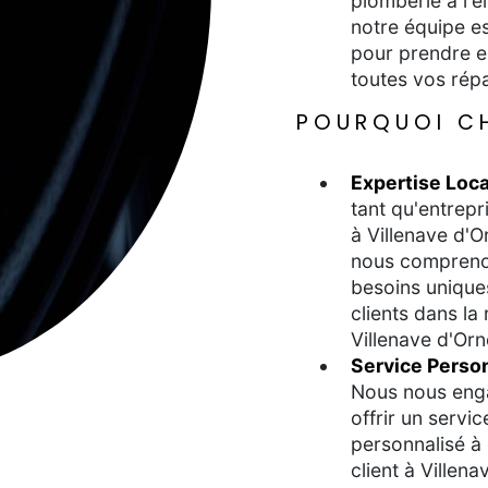
plomberie à l'él
notre équipe es
pour prendre e
toutes vos répa
POURQUOI CH
Expertise Loca
tant qu'entrepr
à Villenave d'O
nous compreno
besoins unique
clients dans la
Villenave d'Orn
Service Perso
Nous nous eng
offrir un servic
personnalisé à
client à Villena