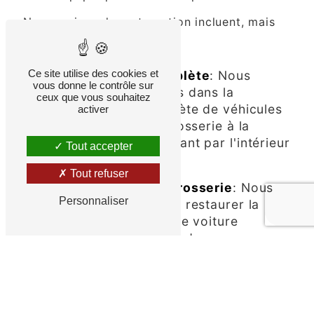
Nos services de restauration incluent, mais
ne se limitent pas à :
Ce site utilise des cookies et
Restauration complète
: Nous
vous donne le contrôle sur
sommes spécialisés dans la
ceux que vous souhaitez
restauration complète de véhicules
activer
anciens, de la carrosserie à la
mécanique en passant par l'intérieur
Tout accepter
à Bègles.
Tout refuser
Réparation de Carrosserie
: Nous
Personnaliser
pouvons réparer et restaurer la
carrosserie de votre voiture
ancienne pour lui redonner son
éclat d'antan à Bègles.
Mécanique
: Notre équipe de
mécaniciens qualifiés peut traiter